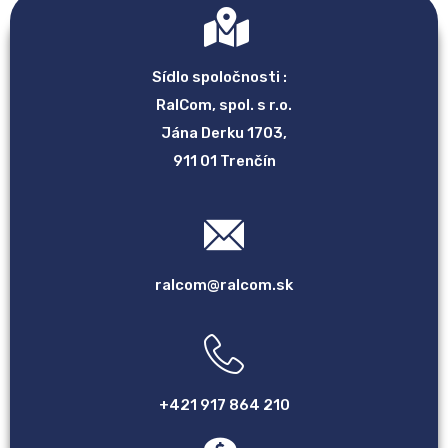
Sídlo spoločnosti :
RalCom, spol. s r.o.
Jána Derku 1703,
911 01 Trenčín
ralcom@ralcom.sk
+421 917 864 210